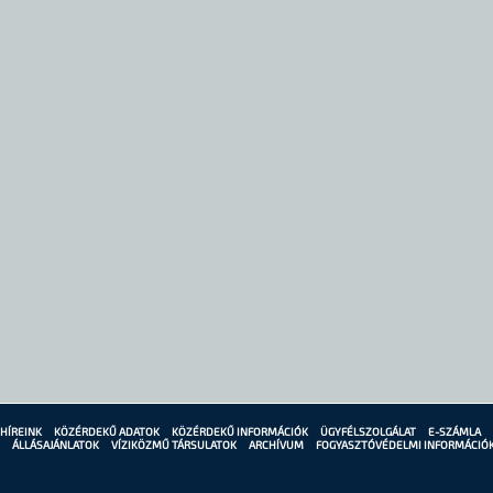
HÍREINK
KÖZÉRDEKŰ ADATOK
KÖZÉRDEKŰ INFORMÁCIÓK
ÜGYFÉLSZOLGÁLAT
E-SZÁMLA
ÁLLÁSAJÁNLATOK
VÍZIKÖZMŰ TÁRSULATOK
ARCHÍVUM
FOGYASZTÓVÉDELMI INFORMÁCIÓ