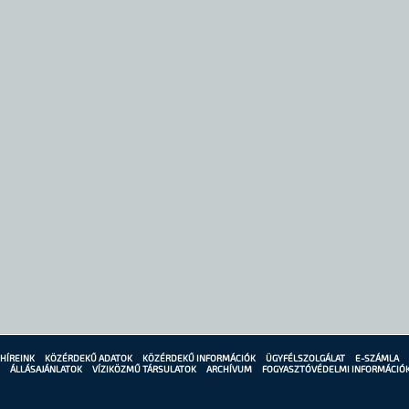
HÍREINK
KÖZÉRDEKŰ ADATOK
KÖZÉRDEKŰ INFORMÁCIÓK
ÜGYFÉLSZOLGÁLAT
E-SZÁMLA
ÁLLÁSAJÁNLATOK
VÍZIKÖZMŰ TÁRSULATOK
ARCHÍVUM
FOGYASZTÓVÉDELMI INFORMÁCIÓ