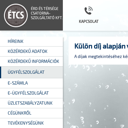
ÉRD ÉS TÉRSÉGE
CSATORNA-
SZOLGÁLTATÓ KFT.
KAPCSOLAT
HÍREINK
Külön díj alapján 
KÖZÉRDEKŰ ADATOK
A díjak megtekintéséhez k
KÖZÉRDEKŰ INFORMÁCIÓK
ÜGYFÉLSZOLGÁLAT
E-SZÁMLA
E-ÜGYFÉLSZOLGÁLAT
ÜZLETSZABÁLYZATUNK
CÉGÜNKRŐL
TEVÉKENYSÉGÜNK