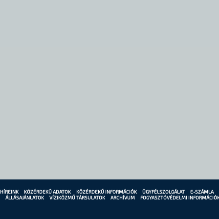
HÍREINK
KÖZÉRDEKŰ ADATOK
KÖZÉRDEKŰ INFORMÁCIÓK
ÜGYFÉLSZOLGÁLAT
E-SZÁMLA
ÁLLÁSAJÁNLATOK
VÍZIKÖZMŰ TÁRSULATOK
ARCHÍVUM
FOGYASZTÓVÉDELMI INFORMÁCIÓ