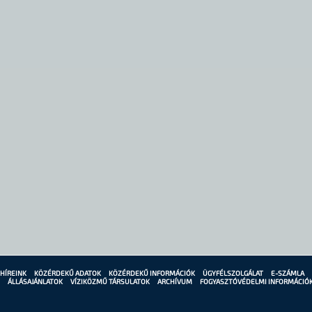
HÍREINK
KÖZÉRDEKŰ ADATOK
KÖZÉRDEKŰ INFORMÁCIÓK
ÜGYFÉLSZOLGÁLAT
E-SZÁMLA
ÁLLÁSAJÁNLATOK
VÍZIKÖZMŰ TÁRSULATOK
ARCHÍVUM
FOGYASZTÓVÉDELMI INFORMÁCIÓ