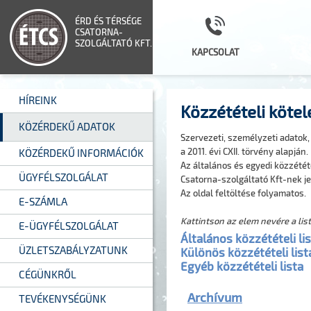
ÉRD ÉS TÉRSÉGE
CSATORNA-
SZOLGÁLTATÓ KFT.
KAPCSOLAT
HÍREINK
Közzétételi kötel
KÖZÉRDEKŰ ADATOK
Szervezeti, személyzeti adatok
a 2011. évi CXII. törvény alapján.
KÖZÉRDEKŰ INFORMÁCIÓK
Az általános és egyedi közzétét
ÜGYFÉLSZOLGÁLAT
Csatorna-szolgáltató Kft-nek je
Az oldal feltöltése folyamatos.
E-SZÁMLA
Kattintson az elem nevére a lis
E-ÜGYFÉLSZOLGÁLAT
Általános közzétételi li
ÜZLETSZABÁLYZATUNK
Különös közzétételi list
Egyéb közzétételi lista
CÉGÜNKRŐL
Archívum
TEVÉKENYSÉGÜNK